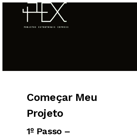
HOME
QUEM SOMOS
Começar Meu
Projeto
COMO FUNCIONA
1º Passo –
PORTFÓLIO