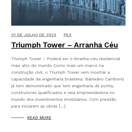
BLOG
CONTATO
13 DE OUTUBRO DE 2021
31 DE JULHO DE 2023
PEX
Triumph Tower – Arranha Céu
Triumph Tower – Poderá ser o Arranha-céu residencial
mais alto do mundo Como mais um marco na
construção civil, o Triumph Tower vem mostrar a
capacidade da engenharia brasileira. Balneário Camboriú
já tem demonstrado que tem engenharia de ponta,
construtores qualificados e veia empreendedora no
mundo dos investimentos imobiliários. Com previsão
para iniciarem as obras […]
READ MORE