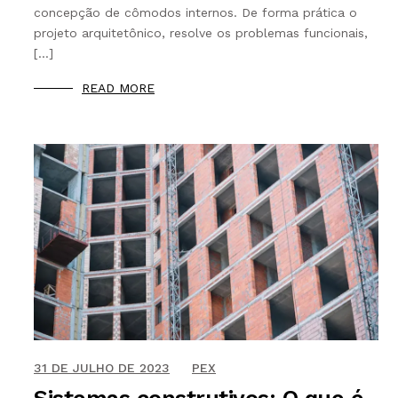
concepção de cômodos internos. De forma prática o
projeto arquitetônico, resolve os problemas funcionais,
[…]
READ MORE
16 DE NOVEMBRO DE 2020
31 DE JULHO DE 2023
PEX