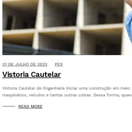
27 DE OUTUBRO DE 2021
31 DE JULHO DE 2023
PEX
Vistoria Cautelar
Vistoria Cautelar de Engenharia Iniciar uma construção em mei
maquinários, veículos e tantas outras coisas. Dessa forma, qu
READ MORE