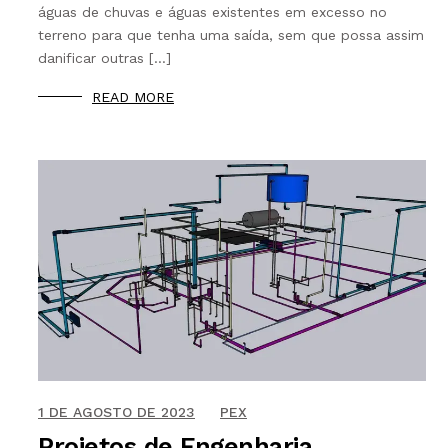
águas de chuvas e águas existentes em excesso no
terreno para que tenha uma saída, sem que possa assim
danificar outras […]
READ MORE
5 DE SETEMBRO DE 2021
1 DE AGOSTO DE 2023
PEX
Projetos de Engenharia