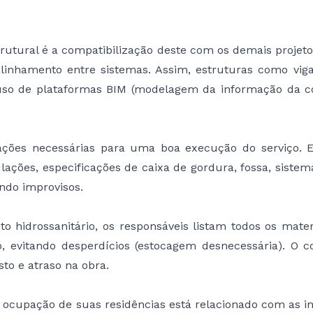
tural é a compatibilização deste com os demais projetos.
linhamento entre sistemas. Assim, estruturas como viga,
so de plataformas BIM (modelagem da informação da cons
ões necessárias para uma boa execução do serviço. En
lações, especificações de caixa de gordura, fossa, siste
ndo improvisos.
 hidrossanitário, os responsáveis listam todos os materi
evitando desperdícios (estocagem desnecessária). O con
to e atraso na obra.
upação de suas residências está relacionado com as inst