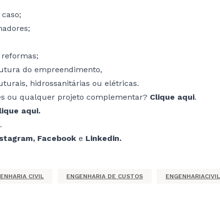
 caso;
nadores;
 reformas;
 futura do empreendimento,
urais, hidrossanitárias ou elétricas.
ções ou qualquer projeto complementar?
Clique aqui
.
lique aqui
.
.
nstagram
,
Facebook
e
Linkedin
.
ENHARIA CIVIL
ENGENHARIA DE CUSTOS
ENGENHARIACIVIL