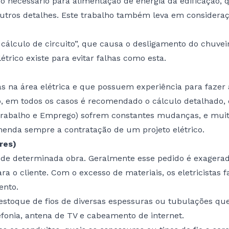
ro necessário para alimentação de energia da edificação, 
e outros detalhes. Este trabalho também leva em consider
álculo de circuito”, que causa o desligamento do chuvei
étrico existe para evitar falhas como esta.
icas na área elétrica e que possuem experiência para faze
o, em todos os casos é recomendado o cálculo detalhado, q
abalho e Emprego) sofrem constantes mudanças, e muitas 
nda sempre a contratação de um projeto elétrico.
res)
 de determinada obra. Geralmente esse pedido é exagerado,
ra o cliente. Com o excesso de materiais, os eletricistas
ento.
stoque de fios de diversas espessuras ou tubulações qu
fonia, antena de TV e cabeamento de internet.