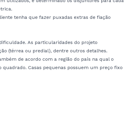
em utilizados, e determinado os disjuntores para cada
trica.
liente tenha que fazer puxadas extras de fiação
ificuldade. As particularidades do projeto
ão (térrea ou predial), dentre outros detalhes.
 também de acordo com a região do país na qual o
ro quadrado. Casas pequenas possuem um preço fixo