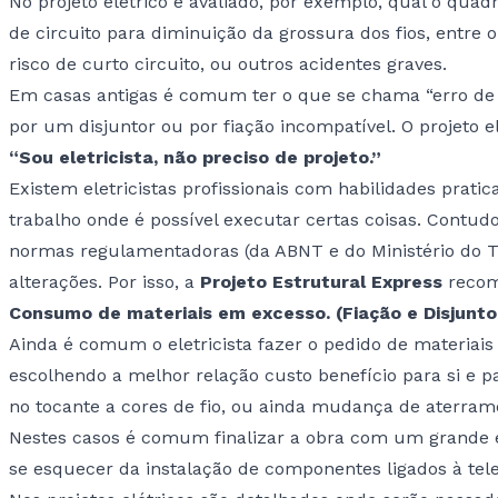
No projeto elétrico é avaliado, por exemplo, qual o quad
de circuito para diminuição da grossura dos fios, entr
risco de curto circuito, ou outros acidentes graves.
Em casas antigas é comum ter o que se chama “erro de c
por um disjuntor ou por fiação incompatível. O projeto el
“Sou eletricista, não preciso de projeto.”
Existem eletricistas profissionais com habilidades prat
trabalho onde é possível executar certas coisas. Contud
normas regulamentadoras (da ABNT e do Ministério do Tr
alterações. Por isso, a
Projeto Estrutural Express
recome
Consumo de materiais em excesso. (Fiação e Disjunto
Ainda é comum o eletricista fazer o pedido de materiais
escolhendo a melhor relação custo benefício para si e pa
no tocante a cores de fio, ou ainda mudança de aterram
Nestes casos é comum finalizar a obra com um grande e
se esquecer da instalação de componentes ligados à tele