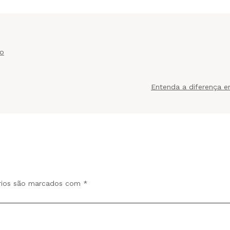
io
Entenda a diferença en
rios são marcados com
*