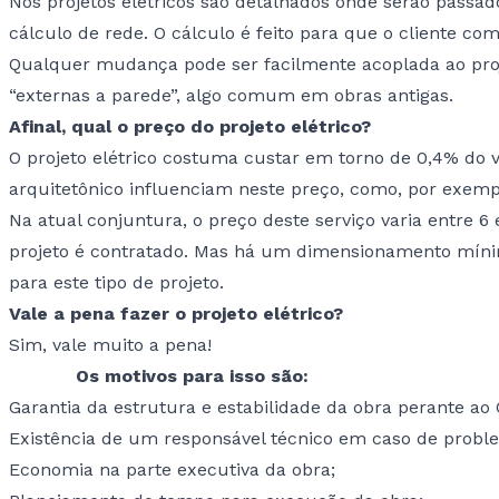
Nos projetos elétricos são detalhados onde serão passado
cálculo de rede. O cálculo é feito para que o cliente co
Qualquer mudança pode ser facilmente acoplada ao proje
“externas a parede”, algo comum em obras antigas.
Afinal, qual o preço do projeto elétrico?
O projeto elétrico costuma custar em torno de 0,4% do v
arquitetônico influenciam neste preço, como, por exemplo
Na atual conjuntura, o preço deste serviço varia entre 
projeto é contratado. Mas há um dimensionamento míni
para este tipo de projeto.
Vale a pena fazer o projeto elétrico?
Sim, vale muito a pena!
Os motivos para isso são:
Garantia da estrutura e estabilidade da obra perante ao
Existência de um responsável técnico em caso de probl
Economia na parte executiva da obra;