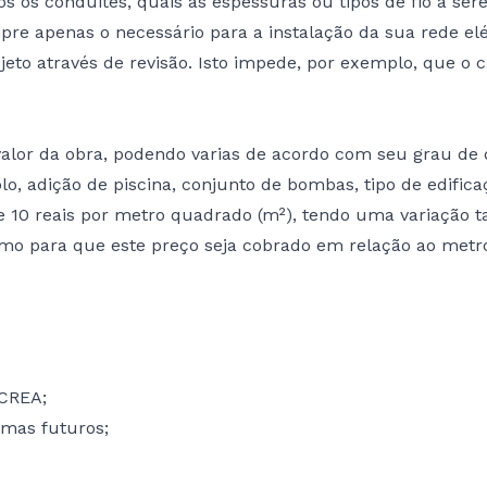
s os conduites, quais as espessuras ou tipos de fio a ser
mpre apenas o necessário para a instalação da sua rede elé
to através de revisão. Isto impede, por exemplo, que o c
alor da obra, podendo varias de acordo com seu grau de d
, adição de piscina, conjunto de bombas, tipo de edificaç
6 e 10 reais por metro quadrado (m²), tendo uma variação
mo para que este preço seja cobrado em relação ao met
 CREA;
emas futuros;