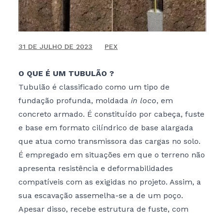
BLOG
CONTATO
18 DE JANEIRO DE 2022
31 DE JULHO DE 2023
PEX
O QUE É UM TUBULÃO ?
Tubulão é classificado como um tipo de
fundação profunda, moldada
in loco
, em
concreto armado. É constituído por cabeça, fuste
e base em formato cilíndrico de base alargada
que atua como transmissora das cargas no solo.
É empregado em situações em que o terreno não
apresenta resistência e deformabilidades
compatíveis com as exigidas no projeto. Assim, a
sua escavação assemelha-se a de um poço.
Apesar disso, recebe estrutura de fuste, com